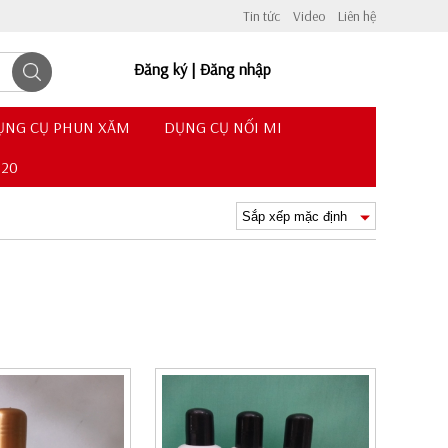
Tin tức
Video
Liên hệ
Đăng ký
|
Đăng nhập
ỤNG CỤ PHUN XĂM
DỤNG CỤ NỐI MI
620