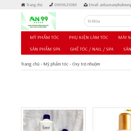
Trang chủ
0909625080
Email: anbaovanphulieu
MỸ PHẨM TÓC
PHỤ KIỆN LÀM TÓC
MÁY M
SẢN PHẨM SPA
GHẾ TÓC / NAIL / SPA
SẢ
Trang chủ
›
Mỹ phẩm tóc
›
Oxy trợ nhuộm