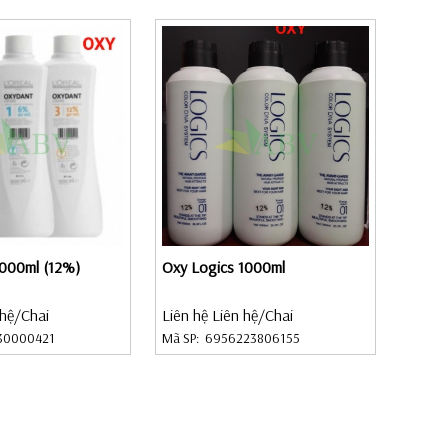
1000ml (12%)
Oxy Logics 1000ml
 hệ
/Chai
Liên hệ Liên hệ
/Chai
30000421
Mã SP:
6956223806155