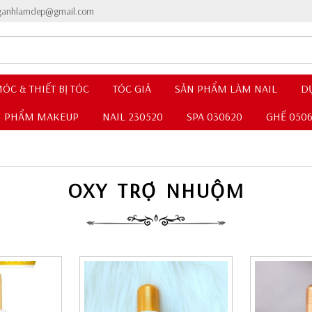
nganhlamdep@gmail.com
ÓC & THIẾT BỊ TÓC
TÓC GIẢ
SẢN PHẨM LÀM NAIL
D
N PHẨM MAKEUP
NAIL 230520
SPA 030620
GHẾ 050
OXY TRỢ NHUỘM