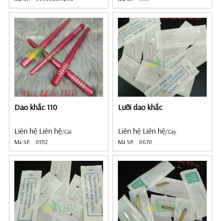
Dao khắc 110
Lưỡi dao khắc
Liên hệ Liên hệ
Liên hệ Liên hệ
/Cái
/Cây
Mã SP:
01112
Mã SP:
0670