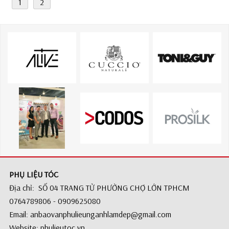
1
2
PHỤ LIỆU TÓC
Địa chỉ: SỐ 04 TRANG TỬ PHƯỜNG CHỢ LỚN TPHCM
0764789806 - 0909625080
Email: anbaovanphulieunganhlamdep@gmail.com
Website: phulieutoc.vn