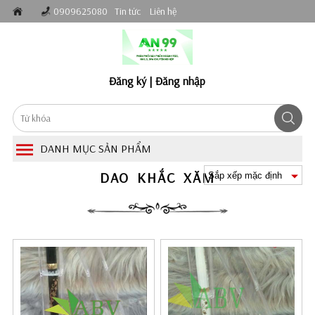
0909625080
Tin tức
Liên hệ
Đăng ký
|
Đăng nhập
DANH MỤC SẢN PHẨM
DAO KHẮC XĂM