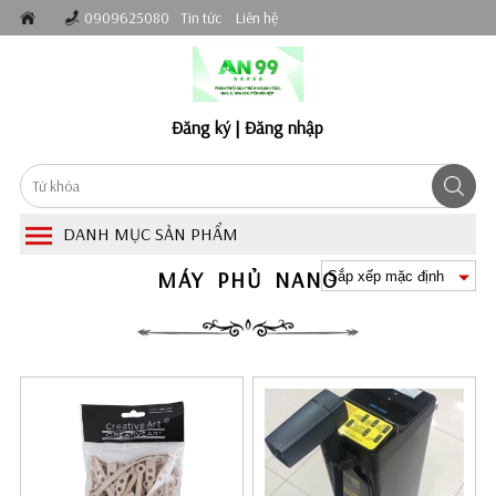
0909625080
Tin tức
Liên hệ
Đăng ký
|
Đăng nhập
DANH MỤC SẢN PHẨM
MÁY PHỦ NANO