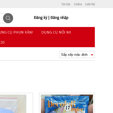
Tin tức
Video
Liên hệ
Đăng ký
|
Đăng nhập
ỤNG CỤ PHUN XĂM
DỤNG CỤ NỐI MI
620