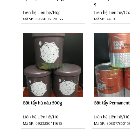
9
Liên hệ Liên hệ
/Hộp
Liên hệ Liên hệ
/Ch
Mã SP:
8936006120133
Mã SP:
4480
Bột tẩy hủ nâu 500g
Bột tẩy Permanen
Liên hệ Liên hệ
/Hủ
Liên hệ Liên hệ
/Hủ
Mã SP:
6923280411615
Mã SP:
80307785015