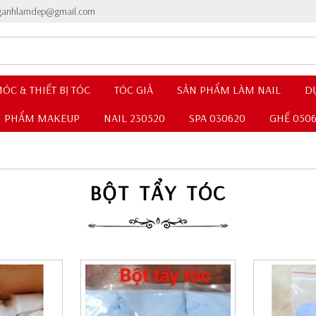
nganhlamdep@gmail.com
ÓC & THIẾT BỊ TÓC
TÓC GIẢ
SẢN PHẨM LÀM NAIL
D
N PHẨM MAKEUP
NAIL 230520
SPA 030620
GHẾ 050
BỘT TẨY TÓC