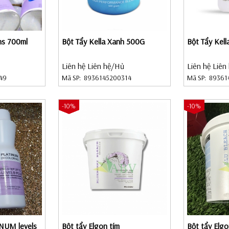
ns 700ml
Bột Tẩy Kella Xanh 500G
Bột Tẩy Kel
Liên hệ Liên hệ
/Hủ
Liên hệ Liên
49
Mã SP:
8936145200314
Mã SP:
89361
-10%
-10%
NUM levels
Bột tẩy Elgon tím
Bột tẩy Elg