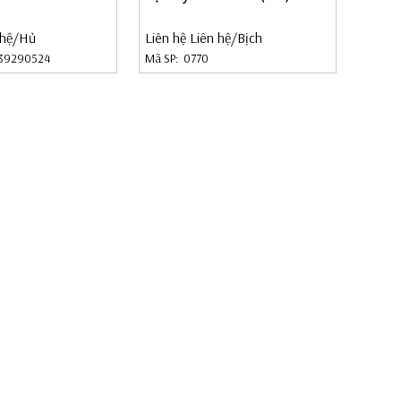
 hệ
/Hủ
Liên hệ Liên hệ
/Bịch
39290524
Mã SP:
0770