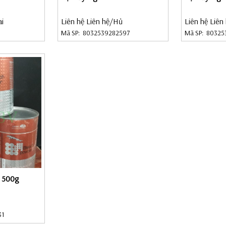
ai
Liên hệ Liên hệ
/Hủ
Liên hệ Liên
Mã SP:
8032539282597
Mã SP:
80325
t 500g
31