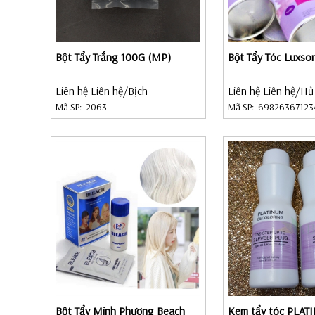
Bột Tẩy Trắng 100G (MP)
Bột Tẩy Tóc Luxso
Liên hệ Liên hệ
/Bịch
Liên hệ Liên hệ
/Hủ
Mã SP:
2063
Mã SP:
69826367123
Bột Tẩy Minh Phượng Beach
Kem tẩy tóc PLATI