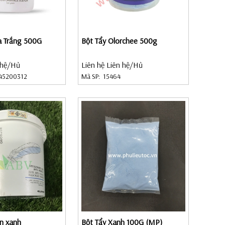
la Trắng 500G
Bột Tẩy Olorchee 500g
 hệ
/Hủ
Liên hệ Liên hệ
/Hủ
45200312
Mã SP:
15464
on xanh
Bột Tẩy Xanh 100G (MP)