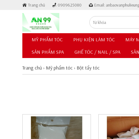
Trang chủ
0909625080
Email: anbaovanphulieu
MỸ PHẨM TÓC
PHỤ KIỆN LÀM TÓC
MÁY M
SẢN PHẨM SPA
GHẾ TÓC / NAIL / SPA
SẢ
Trang chủ
›
Mỹ phẩm tóc
›
Bột tẩy tóc